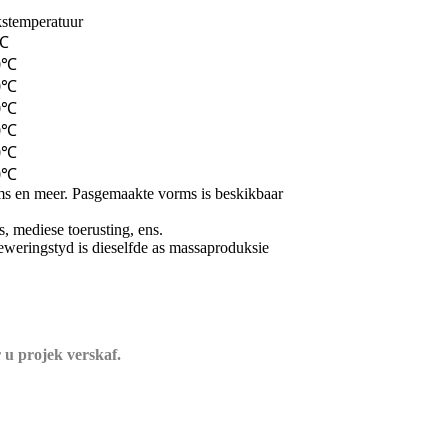
stemperatuur
℃
0℃
0℃
0℃
0℃
0℃
0℃
rms en meer. Pasgemaakte vorms is beskikbaar
, mediese toerusting, ens.
leweringstyd is dieselfde as massaproduksie
 u projek verskaf.