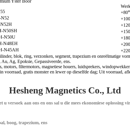
mium Yster Boor
Werk
55
+80
-N52
+10
-N52H
+12
H-N50SH
+15
H-N50U
+18
H-N48EH
+20
H-N45AH
+22
silinder, blok, ring, verzonken, segment, trapezium en onreëlmatige vo
, Au, Ag, Epoksie, Gepassiveerde, ens.
s, motors, filtermotors, magnetiese houers, luidsprekers, windopwekkers
 in voorraad, gratis monster en lewer op dieselfde dag; Uit voorraad, af
Hesheng Magnetics Co., Ltd
t u versoek aan ons en ons sal u die mees ekonomiese oplossing vir
 bal, boog, trapezium, ens