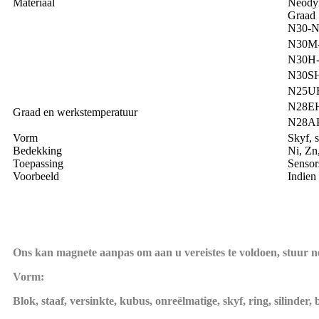
Materiaal
Neody
Graad
N30-N
N30M
N30H
N30S
N25U
N28E
Graad en werkstemperatuur
N28A
Vorm
Skyf, 
Bedekking
Ni, Zn
Toepassing
Sensor
Voorbeeld
Indien
Ons kan magnete aanpas om aan u vereistes te voldoen, stuur ne
Vorm:
Blok, staaf, versinkte, kubus, onreëlmatige, skyf, ring, silinder,