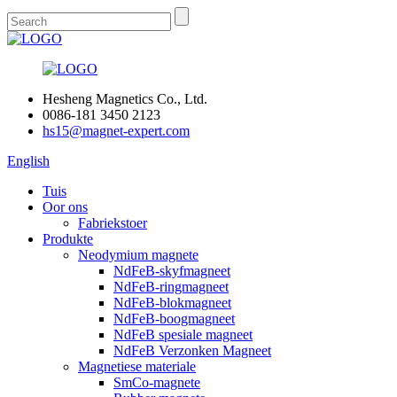
Hesheng Magnetics Co., Ltd.
0086-181 3450 2123
hs15@magnet-expert.com
English
Tuis
Oor ons
Fabriekstoer
Produkte
Neodymium magnete
NdFeB-skyfmagneet
NdFeB-ringmagneet
NdFeB-blokmagneet
NdFeB-boogmagneet
NdFeB spesiale magneet
NdFeB Verzonken Magneet
Magnetiese materiale
SmCo-magnete