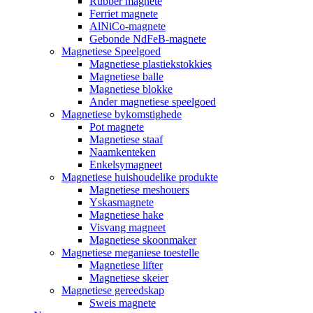
Rubber magnete
Ferriet magnete
AlNiCo-magnete
Gebonde NdFeB-magnete
Magnetiese Speelgoed
Magnetiese plastiekstokkies
Magnetiese balle
Magnetiese blokke
Ander magnetiese speelgoed
Magnetiese bykomstighede
Pot magnete
Magnetiese staaf
Naamkenteken
Enkelsymagneet
Magnetiese huishoudelike produkte
Magnetiese meshouers
Yskasmagnete
Magnetiese hake
Visvang magneet
Magnetiese skoonmaker
Magnetiese meganiese toestelle
Magnetiese lifter
Magnetiese skeier
Magnetiese gereedskap
Sweis magnete