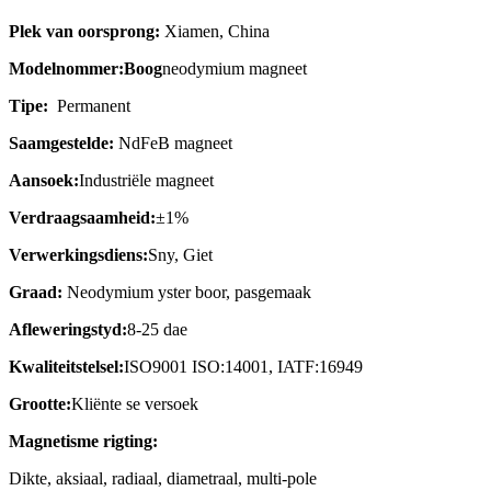
Plek van oorsprong:
Xiamen, China
Modelnommer:
Boog
neodymium magneet
Tipe:
Permanent
Saamgestelde:
NdFeB magneet
Aansoek:
Industriële magneet
Verdraagsaamheid:
±1%
Verwerkingsdiens:
Sny, Giet
Graad:
Neodymium yster boor, pasgemaak
Afleweringstyd:
8-25 dae
Kwaliteitstelsel:
ISO9001 ISO:14001, IATF:16949
Grootte:
Kliënte se versoek
Magnetisme rigting:
Dikte, aksiaal, radiaal, diametraal, multi-pole