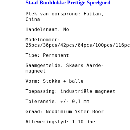
Staaf Boublokke Prettige Speelgoed
Plek van oorsprong: Fujian,
China
Handelsnaam: No
Modelnommer:
25pcs/36pcs/42pcs/64pcs/100pcs/116pc
Tipe: Permanent
Saamgestelde: Skaars Aarde-
magneet
Vorm: Stokke + balle
Toepassing: industriële magneet
Toleransie: +/- 0,1 mm
Graad: Neodimium-Yster-Boor
Afleweringstyd: 1-10 dae