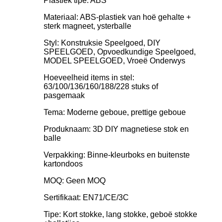
Plastiek tipe: ABS
Materiaal: ABS-plastiek van hoë gehalte +
sterk magneet, ysterballe
Styl: Konstruksie Speelgoed, DIY
SPEELGOED, Opvoedkundige Speelgoed,
MODEL SPEELGOED, Vroeë Onderwys
Hoeveelheid items in stel:
63/100/136/160/188/228 stuks of
pasgemaak
Tema: Moderne geboue, prettige geboue
Produknaam: 3D DIY magnetiese stok en
balle
Verpakking: Binne-kleurboks en buitenste
kartondoos
MOQ: Geen MOQ
Sertifikaat: EN71/CE/3C
Tipe: Kort stokke, lang stokke, geboë stokke