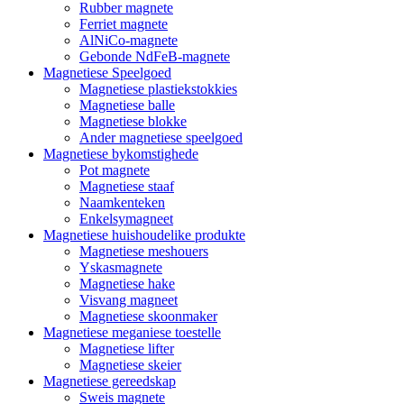
Rubber magnete
Ferriet magnete
AlNiCo-magnete
Gebonde NdFeB-magnete
Magnetiese Speelgoed
Magnetiese plastiekstokkies
Magnetiese balle
Magnetiese blokke
Ander magnetiese speelgoed
Magnetiese bykomstighede
Pot magnete
Magnetiese staaf
Naamkenteken
Enkelsymagneet
Magnetiese huishoudelike produkte
Magnetiese meshouers
Yskasmagnete
Magnetiese hake
Visvang magneet
Magnetiese skoonmaker
Magnetiese meganiese toestelle
Magnetiese lifter
Magnetiese skeier
Magnetiese gereedskap
Sweis magnete