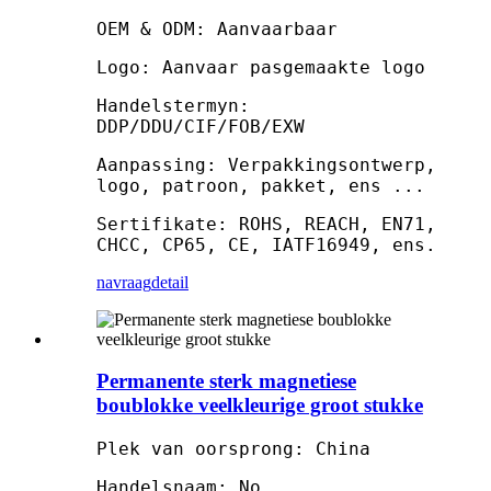
OEM & ODM: Aanvaarbaar
Logo: Aanvaar pasgemaakte logo
Handelstermyn:
DDP/DDU/CIF/FOB/EXW
Aanpassing: Verpakkingsontwerp,
logo, patroon, pakket, ens ...
Sertifikate: ROHS, REACH, EN71,
CHCC, CP65, CE, IATF16949, ens.
navraag
detail
Permanente sterk magnetiese
boublokke veelkleurige groot stukke
Plek van oorsprong: China
Handelsnaam: No