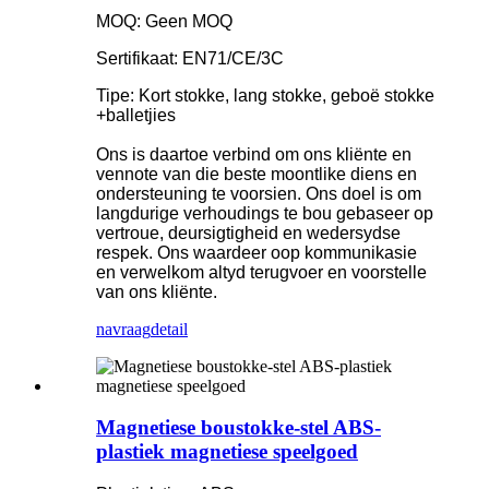
MOQ: Geen MOQ
Sertifikaat: EN71/CE/3C
Tipe: Kort stokke, lang stokke, geboë stokke
+balletjies
Ons is daartoe verbind om ons kliënte en
vennote van die beste moontlike diens en
ondersteuning te voorsien. Ons doel is om
langdurige verhoudings te bou gebaseer op
vertroue, deursigtigheid en wedersydse
respek. Ons waardeer oop kommunikasie
en verwelkom altyd terugvoer en voorstelle
van ons kliënte.
navraag
detail
Magnetiese boustokke-stel ABS-
plastiek magnetiese speelgoed