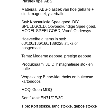
Plastiek tipe: ABS
Materiaal: ABS-plastiek van hoë gehalte +
sterk magneet, ysterballe
Styl: Konstruksie Speelgoed, DIY
SPEELGOED, Opvoedkundige Speelgoed,
MODEL SPEELGOED, Vroeë Onderwys
Hoeveelheid items in stel:
63/100/136/160/188/228 stuks of
pasgemaak
Tema: Moderne geboue, prettige geboue
Produknaam: 3D DIY magnetiese stok en
balle
Verpakking: Binne-kleurboks en buitenste
kartondoos
MOQ: Geen MOQ
Sertifikaat: EN71/CE/3C
Tipe: Kort stokke, lang stokke, geboë stokke