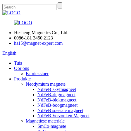
Hesheng Magnetics Co., Ltd.
0086-181 3450 2123
hs15@magnet-expert.com
English
Tuis
Oor ons
Fabriekstoer
Produkte
Neodymium magnete
NdFeB-skyfmagneet
NdFeB-ringmagneet
NdFeB-blokmagneet
NdFeB-boogmagneet
NdFeB spesiale magneet
NdFeB Verzonken Magneet
Magnetiese materiale
SmCo-magnete