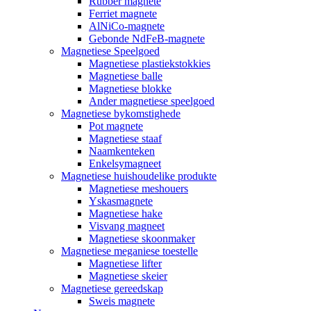
Rubber magnete
Ferriet magnete
AlNiCo-magnete
Gebonde NdFeB-magnete
Magnetiese Speelgoed
Magnetiese plastiekstokkies
Magnetiese balle
Magnetiese blokke
Ander magnetiese speelgoed
Magnetiese bykomstighede
Pot magnete
Magnetiese staaf
Naamkenteken
Enkelsymagneet
Magnetiese huishoudelike produkte
Magnetiese meshouers
Yskasmagnete
Magnetiese hake
Visvang magneet
Magnetiese skoonmaker
Magnetiese meganiese toestelle
Magnetiese lifter
Magnetiese skeier
Magnetiese gereedskap
Sweis magnete