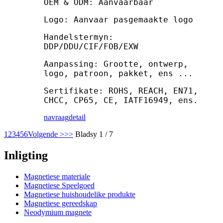
OEM & ODM: Aanvaarbaar
Logo: Aanvaar pasgemaakte logo
Handelstermyn:
DDP/DDU/CIF/FOB/EXW
Aanpassing: Grootte, ontwerp,
logo, patroon, pakket, ens ...
Sertifikate: ROHS, REACH, EN71,
CHCC, CP65, CE, IATF16949, ens.
navraag
detail
1
2
3
4
5
6
Volgende >
>>
Bladsy 1 / 7
Inligting
Magnetiese materiale
Magnetiese Speelgoed
Magnetiese huishoudelike produkte
Magnetiese gereedskap
Neodymium magnete