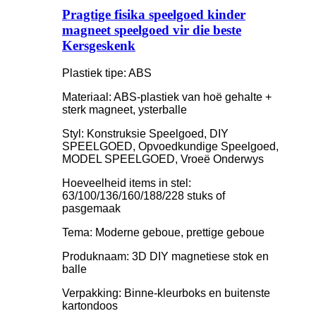
Pragtige fisika speelgoed kinder
magneet speelgoed vir die beste
Kersgeskenk
Plastiek tipe: ABS
Materiaal: ABS-plastiek van hoë gehalte +
sterk magneet, ysterballe
Styl: Konstruksie Speelgoed, DIY
SPEELGOED, Opvoedkundige Speelgoed,
MODEL SPEELGOED, Vroeë Onderwys
Hoeveelheid items in stel:
63/100/136/160/188/228 stuks of
pasgemaak
Tema: Moderne geboue, prettige geboue
Produknaam: 3D DIY magnetiese stok en
balle
Verpakking: Binne-kleurboks en buitenste
kartondoos