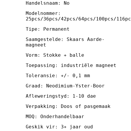
Handelsnaam: No
Modelnommer:
25pcs/36pcs/42pcs/64pcs/100pcs/116pc
Tipe: Permanent
Saamgestelde: Skaars Aarde-
magneet
Vorm: Stokke + balle
Toepassing: industriële magneet
Toleransie: +/- 0,1 mm
Graad: Neodimium-Yster-Boor
Afleweringstyd: 1-10 dae
Verpakking: Doos of pasgemaak
MOQ: Onderhandelbaar
Geskik vir: 3+ jaar oud