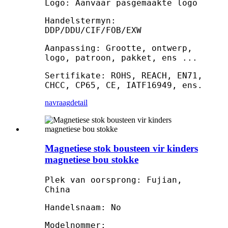
Logo: Aanvaar pasgemaakte logo
Handelstermyn:
DDP/DDU/CIF/FOB/EXW
Aanpassing: Grootte, ontwerp,
logo, patroon, pakket, ens ...
Sertifikate: ROHS, REACH, EN71,
CHCC, CP65, CE, IATF16949, ens.
navraag
detail
Magnetiese stok bousteen vir kinders
magnetiese bou stokke
Plek van oorsprong: Fujian,
China
Handelsnaam: No
Modelnommer: