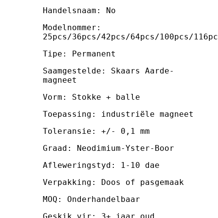
Handelsnaam: No
Modelnommer:
25pcs/36pcs/42pcs/64pcs/100pcs/116pc
Tipe: Permanent
Saamgestelde: Skaars Aarde-
magneet
Vorm: Stokke + balle
Toepassing: industriële magneet
Toleransie: +/- 0,1 mm
Graad: Neodimium-Yster-Boor
Afleweringstyd: 1-10 dae
Verpakking: Doos of pasgemaak
MOQ: Onderhandelbaar
Geskik vir: 3+ jaar oud