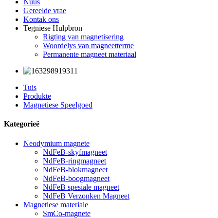
Nuus
Gereelde vrae
Kontak ons
Tegniese Hulpbron
Rigting van magnetisering
Woordelys van magneetterme
Permanente magneet materiaal
Tuis
Produkte
Magnetiese Speelgoed
Kategorieë
Neodymium magnete
NdFeB-skyfmagneet
NdFeB-ringmagneet
NdFeB-blokmagneet
NdFeB-boogmagneet
NdFeB spesiale magneet
NdFeB Verzonken Magneet
Magnetiese materiale
SmCo-magnete