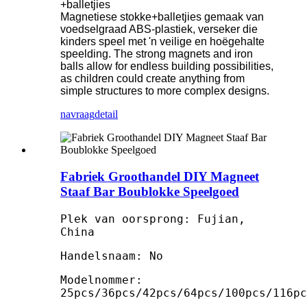
+balletjies
Magnetiese stokke+balletjies gemaak van
voedselgraad ABS-plastiek, verseker die
kinders speel met 'n veilige en hoëgehalte
speelding. The strong magnets and iron
balls allow for endless building possibilities,
as children could create anything from
simple structures to more complex designs.
navraag
detail
Fabriek Groothandel DIY Magneet
Staaf Bar Boublokke Speelgoed
Plek van oorsprong: Fujian,
China
Handelsnaam: No
Modelnommer:
25pcs/36pcs/42pcs/64pcs/100pcs/116pc