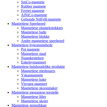
SmCo-magnete
Rubber magnete
Ferriet magnete
AlNiCo-magnete
Gebonde NdFeB-magnete
Magnetiese Speelgoed
Magnetiese plastiekstokkies
Magnetiese balle
Magnetiese blokke
Ander magnetiese speelgoed
Magnetiese bykomstighede
Pot magnete
Magnetiese staaf
Naamkenteken
Enkelsymagneet
Magnetiese huishoudelike produkte
Magnetiese meshouers
Yskasmagnete
Magnetiese hake
Visvang magneet
Magnetiese skoonmaker
Magnetiese meganiese toestelle
Magnetiese lifter
Magnetiese skeier
Magnetiese gereedskap