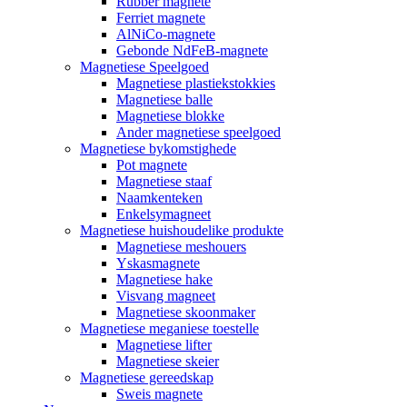
Rubber magnete
Ferriet magnete
AlNiCo-magnete
Gebonde NdFeB-magnete
Magnetiese Speelgoed
Magnetiese plastiekstokkies
Magnetiese balle
Magnetiese blokke
Ander magnetiese speelgoed
Magnetiese bykomstighede
Pot magnete
Magnetiese staaf
Naamkenteken
Enkelsymagneet
Magnetiese huishoudelike produkte
Magnetiese meshouers
Yskasmagnete
Magnetiese hake
Visvang magneet
Magnetiese skoonmaker
Magnetiese meganiese toestelle
Magnetiese lifter
Magnetiese skeier
Magnetiese gereedskap
Sweis magnete