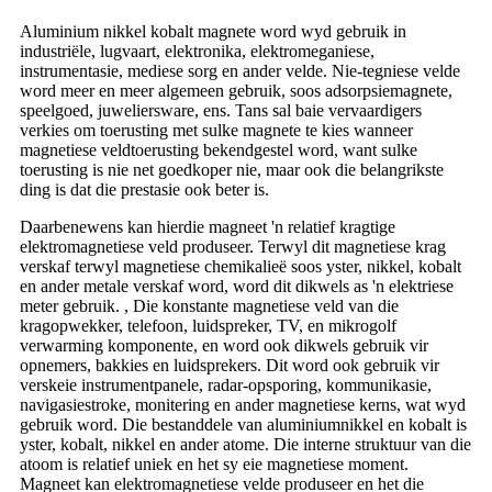
Aluminium nikkel kobalt magnete word wyd gebruik in
industriële, lugvaart, elektronika, elektromeganiese,
instrumentasie, mediese sorg en ander velde. Nie-tegniese velde
word meer en meer algemeen gebruik, soos adsorpsiemagnete,
speelgoed, juweliersware, ens. Tans sal baie vervaardigers
verkies om toerusting met sulke magnete te kies wanneer
magnetiese veldtoerusting bekendgestel word, want sulke
toerusting is nie net goedkoper nie, maar ook die belangrikste
ding is dat die prestasie ook beter is.
Daarbenewens kan hierdie magneet 'n relatief kragtige
elektromagnetiese veld produseer. Terwyl dit magnetiese krag
verskaf terwyl magnetiese chemikalieë soos yster, nikkel, kobalt
en ander metale verskaf word, word dit dikwels as 'n elektriese
meter gebruik. , Die konstante magnetiese veld van die
kragopwekker, telefoon, luidspreker, TV, en mikrogolf
verwarming komponente, en word ook dikwels gebruik vir
opnemers, bakkies en luidsprekers. Dit word ook gebruik vir
verskeie instrumentpanele, radar-opsporing, kommunikasie,
navigasiestroke, monitering en ander magnetiese kerns, wat wyd
gebruik word. Die bestanddele van aluminiumnikkel en kobalt is
yster, kobalt, nikkel en ander atome. Die interne struktuur van die
atoom is relatief uniek en het sy eie magnetiese moment.
Magneet kan elektromagnetiese velde produseer en het die