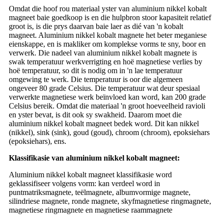
Omdat die hoof rou materiaal yster van aluminium nikkel kobalt
magneet baie goedkoop is en die hulpbron stoor kapasiteit relatief
groot is, is die prys daarvan baie laer as dié van 'n kobalt
magneet. Aluminium nikkel kobalt magnete het beter meganiese
eienskappe, en is makliker om komplekse vorms te sny, boor en
verwerk. Die nadeel van aluminium nikkel kobalt magnete is
swak temperatuur werkverrigting en hoë magnetiese verlies by
hoë temperatuur, so dit is nodig om in 'n lae temperatuur
omgewing te werk. Die temperatuur is oor die algemeen
ongeveer 80 grade Celsius. Die temperatuur wat deur spesiaal
verwerkte magnetiese werk beïnvloed kan word, kan 200 grade
Celsius bereik. Omdat die materiaal 'n groot hoeveelheid ravioli
en yster bevat, is dit ook sy swakheid. Daarom moet die
aluminium nikkel kobalt magneet bedek word. Dit kan nikkel
(nikkel), sink (sink), goud (goud), chroom (chroom), epoksiehars
(epoksiehars), ens.
Klassifikasie van aluminium nikkel kobalt magneet:
Aluminium nikkel kobalt magneet klassifikasie word
geklassifiseer volgens vorm: kan verdeel word in
puntmatriksmagnete, teëlmagnete, albumvormige magnete,
silindriese magnete, ronde magnete, skyfmagnetiese ringmagnete,
magnetiese ringmagnete en magnetiese raammagnete