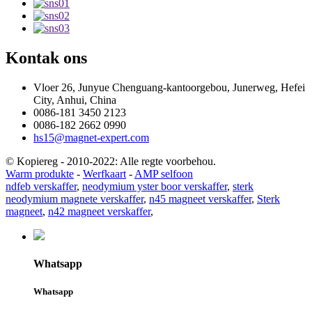
Kontak ons
Vloer 26, Junyue Chenguang-kantoorgebou, Junerweg, Hefei
City, Anhui, China
0086-181 3450 2123
0086-182 2662 0990
hs15@magnet-expert.com
© Kopiereg - 2010-2022: Alle regte voorbehou.
Warm produkte
-
Werfkaart
-
AMP selfoon
ndfeb verskaffer
,
neodymium yster boor verskaffer
,
sterk
neodymium magnete verskaffer
,
n45 magneet verskaffer
,
Sterk
magneet
,
n42 magneet verskaffer
,
Whatsapp
Whatsapp