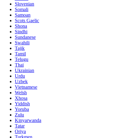
Slovenian
Somali
Samoan
Scots Gaelic
Shona
Sindhi
Sundanese
Swahili
Tajik
Tamil
Telugu
Thai
Ukrainian
Urdu
Uzbek
Vietnamese
Welsh
Xhosa
Yiddish
Yoruba
Zulu
Kinyarwanda
Tatar
Oriya
Turkmen