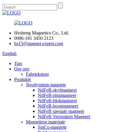
Hesheng Magnetics Co., Ltd.
0086-181 3450 2123
hs15@magnet-expert.com
English
Tuis
Oor ons
Fabriekstoer
Produkte
Neodymium magnete
NdFeB-skyfmagneet
NdFeB-ringmagneet
NdFeB-blokmagneet
NdFeB-boogmagneet
NdFeB spesiale magneet
NdFeB Verzonken Magneet
Magnetiese materiale
SmCo-magnete