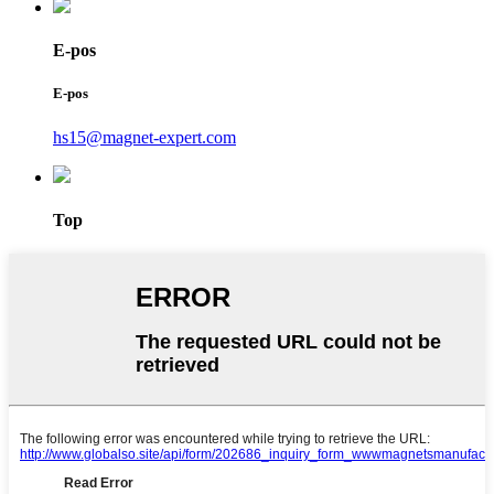
E-pos
E-pos
hs15@magnet-expert.com
Top