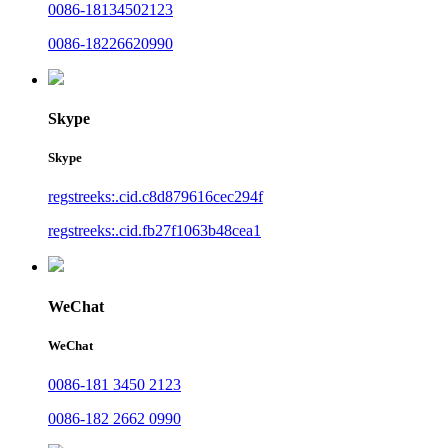
0086-18134502123
0086-18226620990
Skype
Skype
regstreeks:.cid.c8d879616cec294f
regstreeks:.cid.fb27f1063b48cea1
WeChat
WeChat
0086-181 3450 2123
0086-182 2662 0990