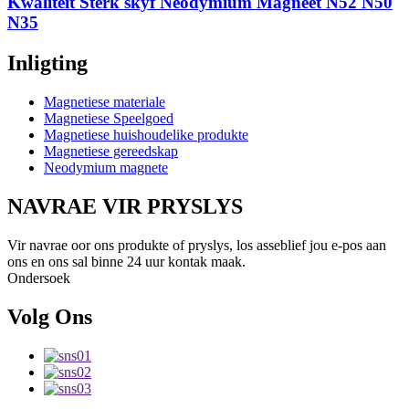
Kwaliteit Sterk skyf Neodymium Magneet N52 N50
N35
Inligting
Magnetiese materiale
Magnetiese Speelgoed
Magnetiese huishoudelike produkte
Magnetiese gereedskap
Neodymium magnete
NAVRAE VIR PRYSLYS
Vir navrae oor ons produkte of pryslys, los asseblief jou e-pos aan
ons en ons sal binne 24 uur kontak maak.
Ondersoek
Volg Ons