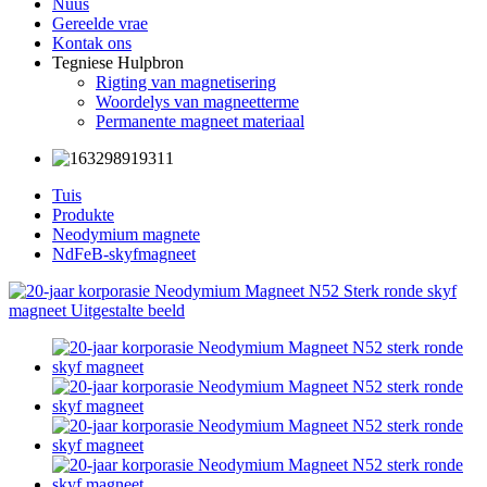
Nuus
Gereelde vrae
Kontak ons
Tegniese Hulpbron
Rigting van magnetisering
Woordelys van magneetterme
Permanente magneet materiaal
Tuis
Produkte
Neodymium magnete
NdFeB-skyfmagneet