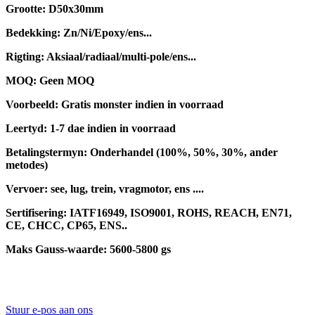
Grootte: D50x30mm
Bedekking: Zn/Ni/Epoxy/ens...
Rigting: Aksiaal/radiaal/multi-pole/ens...
MOQ: Geen MOQ
Voorbeeld: Gratis monster indien in voorraad
Leertyd: 1-7 dae indien in voorraad
Betalingstermyn: Onderhandel (100%, 50%, 30%, ander
metodes)
Vervoer: see, lug, trein, vragmotor, ens ....
Sertifisering: IATF16949, ISO9001, ROHS, REACH, EN71,
CE, CHCC, CP65, ENS..
Maks Gauss-waarde: 5600-5800 gs
Stuur e-pos aan ons