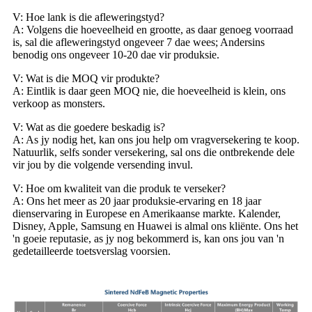
V: Hoe lank is die afleweringstyd?
A: Volgens die hoeveelheid en grootte, as daar genoeg voorraad
is, sal die afleweringstyd ongeveer 7 dae wees; Andersins
benodig ons ongeveer 10-20 dae vir produksie.
V: Wat is die MOQ vir produkte?
A: Eintlik is daar geen MOQ nie, die hoeveelheid is klein, ons
verkoop as monsters.
V: Wat as die goedere beskadig is?
A: As jy nodig het, kan ons jou help om vragversekering te koop.
Natuurlik, selfs sonder versekering, sal ons die ontbrekende dele
vir jou by die volgende versending invul.
V: Hoe om kwaliteit van die produk te verseker?
A: Ons het meer as 20 jaar produksie-ervaring en 18 jaar
dienservaring in Europese en Amerikaanse markte. Kalender,
Disney, Apple, Samsung en Huawei is almal ons kliënte. Ons het
'n goeie reputasie, as jy nog bekommerd is, kan ons jou van 'n
gedetailleerde toetsverslag voorsien.