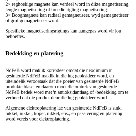
2> reghoekige magnete kan verdeel word in dikte magnetisering,
lengte magnetisering of breedte rigting magnetisering.
3> Boogmagnete kan radiaal gemagnetiseer, wyd gemagnetiseer
of grof gemagnetiseer word.
Spesifieke magnetiseringsrigtings kan aangepas word vir jou
behoeftes.
Bedekking en platering
NdFeB word maklik korrodeer omdat die neodimium in
gesinterde NdFeB maklik in die lug geoksideer word, en
uiteindelik veroorsaak dat die poeier van gesinterde NdFeB-
produkte blase, en daarom moet die omtrek van gesinterde
NdFeB bedek word met 'n antioksidantlaag of -bedekking om te
verhoed dat die produk deur die lug geoksideer word.
Algemene elektroplatering lae van gesinterde NdFeB is sink,
nikkel, nikkel, koper, nikkel, ens., en passivering en platering
word vereis voor elektroplatering.