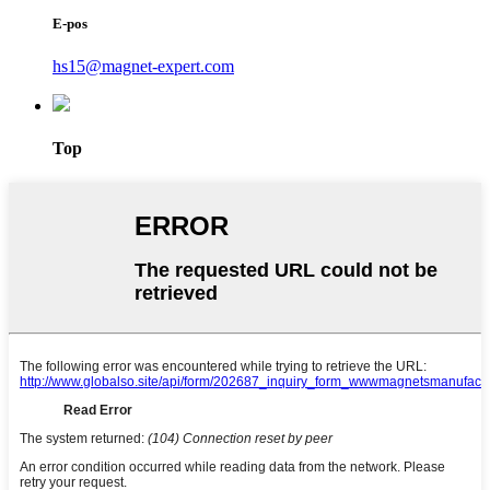
E-pos
hs15@magnet-expert.com
Top