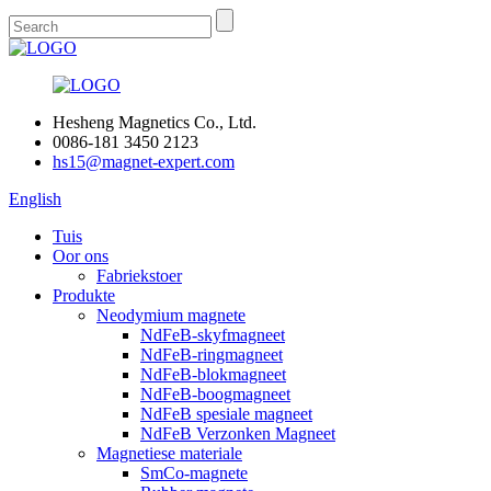
Hesheng Magnetics Co., Ltd.
0086-181 3450 2123
hs15@magnet-expert.com
English
Tuis
Oor ons
Fabriekstoer
Produkte
Neodymium magnete
NdFeB-skyfmagneet
NdFeB-ringmagneet
NdFeB-blokmagneet
NdFeB-boogmagneet
NdFeB spesiale magneet
NdFeB Verzonken Magneet
Magnetiese materiale
SmCo-magnete