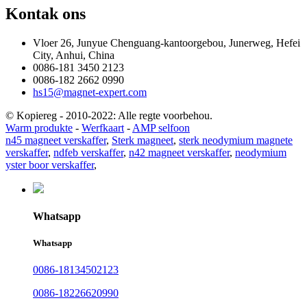
Kontak ons
Vloer 26, Junyue Chenguang-kantoorgebou, Junerweg, Hefei
City, Anhui, China
0086-181 3450 2123
0086-182 2662 0990
hs15@magnet-expert.com
© Kopiereg - 2010-2022: Alle regte voorbehou.
Warm produkte
-
Werfkaart
-
AMP selfoon
n45 magneet verskaffer
,
Sterk magneet
,
sterk neodymium magnete
verskaffer
,
ndfeb verskaffer
,
n42 magneet verskaffer
,
neodymium
yster boor verskaffer
,
Whatsapp
Whatsapp
0086-18134502123
0086-18226620990