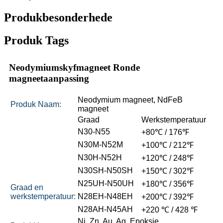
Produkbesonderhede
Produk Tags
Neodymiumskyfmagneet Ronde
magneetaanpassing
Neodymium magneet, NdFeB
Produk Naam:
magneet
Graad
Werkstemperatuur
N30-N55
+80℃ / 176℉
N30M-N52M
+100℃ / 212℉
N30H-N52H
+120℃ / 248℉
N30SH-N50SH
+150℃ / 302℉
N25UH-N50UH
+180℃ / 356℉
Graad en
werkstemperatuur:
N28EH-N48EH
+200℃ / 392℉
N28AH-N45AH
+220 ℃ / 428 ℉
Ni, Zn, Au, Ag, Epoksie,