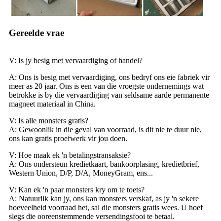
Gereelde vrae
V: Is jy besig met vervaardiging of handel?
A: Ons is besig met vervaardiging, ons bedryf ons eie fabriek vir
meer as 20 jaar. Ons is een van die vroegste ondernemings wat
betrokke is by die vervaardiging van seldsame aarde permanente
magneet materiaal in China.
V: Is alle monsters gratis?
A: Gewoonlik in die geval van voorraad, is dit nie te duur nie,
ons kan gratis proefwerk vir jou doen.
V: Hoe maak ek 'n betalingstransaksie?
A: Ons ondersteun kredietkaart, bankoorplasing, kredietbrief,
Western Union, D/P, D/A, MoneyGram, ens...
V: Kan ek 'n paar monsters kry om te toets?
A: Natuurlik kan jy, ons kan monsters verskaf, as jy 'n sekere
hoeveelheid voorraad het, sal die monsters gratis wees. U hoef
slegs die ooreenstemmende versendingsfooi te betaal.