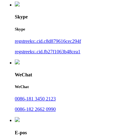
Skype
Skype
regstreeks:.cid.c8d879616cec294f
regstreeks:.cid.fb27f1063b48cea1
WeChat
WeChat
0086-181 3450 2123
0086-182 2662 0990
E-pos