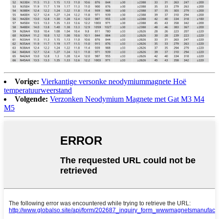
Vorige:
Vierkantige versonke neodymiummagnete Hoë
temperatuurweerstand
Volgende:
Verzonken Neodymium Magnete met Gat M3 M4
M5