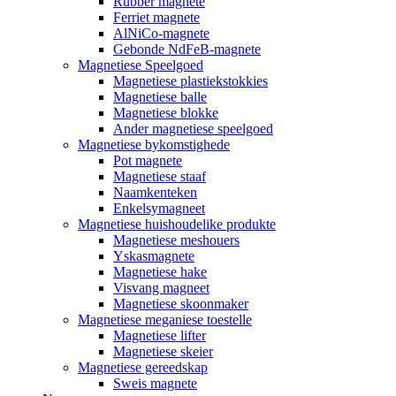
Rubber magnete
Ferriet magnete
AlNiCo-magnete
Gebonde NdFeB-magnete
Magnetiese Speelgoed
Magnetiese plastiekstokkies
Magnetiese balle
Magnetiese blokke
Ander magnetiese speelgoed
Magnetiese bykomstighede
Pot magnete
Magnetiese staaf
Naamkenteken
Enkelsymagneet
Magnetiese huishoudelike produkte
Magnetiese meshouers
Yskasmagnete
Magnetiese hake
Visvang magneet
Magnetiese skoonmaker
Magnetiese meganiese toestelle
Magnetiese lifter
Magnetiese skeier
Magnetiese gereedskap
Sweis magnete